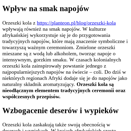
Wpływ na smak napojów
Orzeszki kola z
https://planteon.pl/blog/orzeszki-kola
wpływają również na smak napojów. W kulturze
afrykańskiej wykorzystuje się je do przygotowania
tradycyjnych napojów, które mają znaczenie symboliczne i
towarzyszą ważnym ceremoniom. Zmielone orzeszki
mieszane są z wodą lub alkoholem, tworząc napoje o
intensywnym, gorzkim smaku. W czasach kolonialnych
orzeszki kola zainspirowały powstanie jednego z
najpopularniejszych napojów na świecie – coli. Do dziś w
niektórych regionach Afryki dodaje się je do napojów jako
naturalny składnik aromatyzujący.
Orzeszki kola są
nieodłącznym elementem tradycyjnych ceremonii oraz
współczesnych przepisów.
Wzbogacenie deserów i wypieków
Orzeszki kola zaskakują także swoją obecnością w
deserach i wypiekach. W krajach afrykańskich często