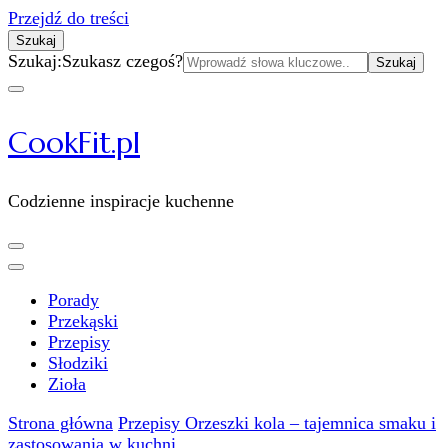
Przejdź do treści
Szukaj
Szukaj:
Szukasz czegoś?
CookFit.pl
Codzienne inspiracje kuchenne
Porady
Przekąski
Przepisy
Słodziki
Zioła
Strona główna
Przepisy
Orzeszki kola – tajemnica smaku i
zastosowania w kuchni