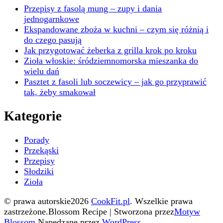
Przepisy z fasolą mung – zupy i dania
jednogarnkowe
Ekspandowane zboża w kuchni – czym się różnią i
do czego pasują
Jak przygotować żeberka z grilla krok po kroku
Zioła włoskie: śródziemnomorska mieszanka do
wielu dań
Pasztet z fasoli lub soczewicy – jak go przyprawić
tak, żeby smakował
Kategorie
Porady
Przekąski
Przepisy
Słodziki
Zioła
© prawa autorskie2026
CookFit.pl
. Wszelkie prawa
zastrzeżone.
Blossom Recipe | Stworzona przez
Motyw
Blossom
.Napędzane przez
WordPress
.