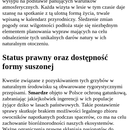
wysypu na podstawie panujących warunków
atmosferycznych. Każda wizyta w lesie w tym czasie daje
szansę na spotkanie z tą ulotną formą życia, trwale
wpisaną w kalendarz przyrodniczy. Śledzenie zmian
pogody oraz wilgotności podłoża staje się niezbędnym
elementem planowania wypraw mających na celu
odnalezienie tych unikalnych darów natury w ich
naturalnym otoczeniu.
Status prawny oraz dostępność
formy suszonej
Kwestie związane z pozyskiwaniem tych grzybów w
naturalnym środowisku są obwarowane rygorystycznymi
przepisami.
Smardze
objęto w Polsce ochroną gatunkową,
zabraniając jakiejkolwiek ingerencji w ich populacje
żyjące dziko w lasach państwowych. Takie postawienie
sprawy skutkuje brakiem możliwości legalnego zbioru
owocników napotkanych podczas spacerów, co ma na celu
zachowanie bioróżnorodności naszych ekosystemów.
Ważne ograniczenia prawne skłaniają pasjonatów do