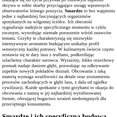
skrywa w sobie skarby przyciągające uwagę wprawnych
obserwatorów leśnego poszycia.
Smardze
to bez wątpienia
jedne z najbardziej fascynujących organizmów
spotykanych na wilgotnej ściółce. Ich obecność
sygnalizuje nadejście specyficznego momentu w cyklu
rocznym, wywołując niemałe poruszenie wśród znawców
tematu. Grzyby te charakteryzują się niezwykle
intensywnym aromatem budującym unikalny profil
sensoryczny każdej potrawy. W kulinarnym świecie często
zestawia się te dary lasu z truflami, podkreślając
szlachetny charakter surowca. Wyrazisty, lekko orzechowy
posmak nadaje daniom głębi, pozwalając na odkrywanie
zupełnie nowych pokładów doznań. Obcowanie z taką
materią wymaga wrażliwości na detale oraz zrozumienia
procesów zachodzących w głębi lasu, z dala od zgiełku
cywilizacji. Każde spotkanie z tymi grzybami to okazja do
obcowania z naturą w jej najbardziej wyrafinowanej
formie, oferującej bogactwo wrażeń niedostępnych dla
przeciętnego konsumenta.
Smardze i ich specyficzna budowa