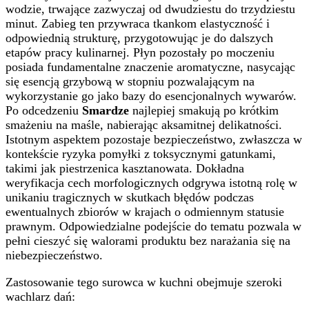
wodzie, trwające zazwyczaj od dwudziestu do trzydziestu
minut. Zabieg ten przywraca tkankom elastyczność i
odpowiednią strukturę, przygotowując je do dalszych
etapów pracy kulinarnej. Płyn pozostały po moczeniu
posiada fundamentalne znaczenie aromatyczne, nasycając
się esencją grzybową w stopniu pozwalającym na
wykorzystanie go jako bazy do esencjonalnych wywarów.
Po odcedzeniu
Smardze
najlepiej smakują po krótkim
smażeniu na maśle, nabierając aksamitnej delikatności.
Istotnym aspektem pozostaje bezpieczeństwo, zwłaszcza w
kontekście ryzyka pomyłki z toksycznymi gatunkami,
takimi jak piestrzenica kasztanowata. Dokładna
weryfikacja cech morfologicznych odgrywa istotną rolę w
unikaniu tragicznych w skutkach błędów podczas
ewentualnych zbiorów w krajach o odmiennym statusie
prawnym. Odpowiedzialne podejście do tematu pozwala w
pełni cieszyć się walorami produktu bez narażania się na
niebezpieczeństwo.
Zastosowanie tego surowca w kuchni obejmuje szeroki
wachlarz dań: