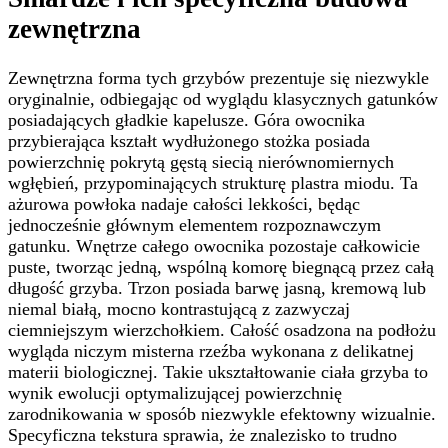
zewnętrzna
Zewnętrzna forma tych grzybów prezentuje się niezwykle
oryginalnie, odbiegając od wyglądu klasycznych gatunków
posiadających gładkie kapelusze. Góra owocnika
przybierająca kształt wydłużonego stożka posiada
powierzchnię pokrytą gęstą siecią nierównomiernych
wgłębień, przypominających strukturę plastra miodu. Ta
ażurowa powłoka nadaje całości lekkości, będąc
jednocześnie głównym elementem rozpoznawczym
gatunku. Wnętrze całego owocnika pozostaje całkowicie
puste, tworząc jedną, wspólną komorę biegnącą przez całą
długość grzyba. Trzon posiada barwę jasną, kremową lub
niemal białą, mocno kontrastującą z zazwyczaj
ciemniejszym wierzchołkiem. Całość osadzona na podłożu
wygląda niczym misterna rzeźba wykonana z delikatnej
materii biologicznej. Takie ukształtowanie ciała grzyba to
wynik ewolucji optymalizującej powierzchnię
zarodnikowania w sposób niezwykle efektowny wizualnie.
Specyficzna tekstura sprawia, że znalezisko to trudno