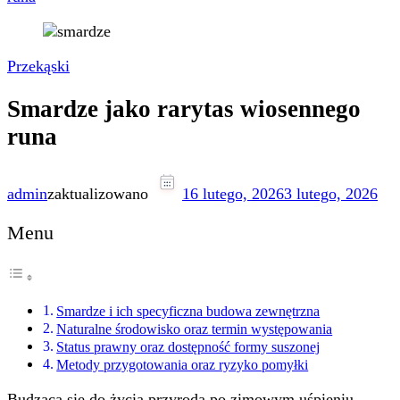
Przekąski
Smardze jako rarytas wiosennego
runa
admin
zaktualizowano
16 lutego, 2026
3 lutego, 2026
Menu
Smardze i ich specyficzna budowa zewnętrzna
Naturalne środowisko oraz termin występowania
Status prawny oraz dostępność formy suszonej
Metody przygotowania oraz ryzyko pomyłki
Budząca się do życia przyroda po zimowym uśpieniu