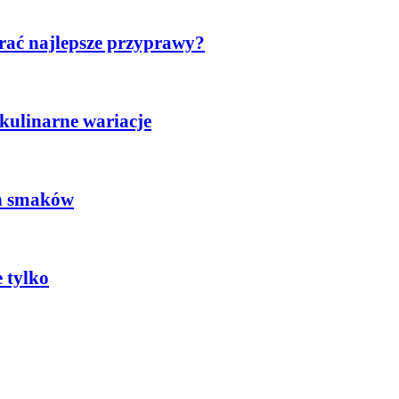
brać najlepsze przyprawy?
 kulinarne wariacje
ch smaków
 tylko