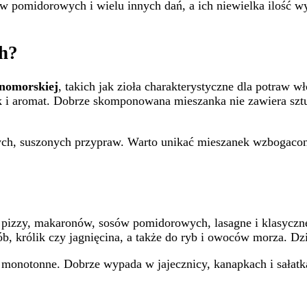
 pomidorowych i wielu innych dań, a ich niewielka ilość wy
ch?
nomorskiej
, takich jak zioła charakterystyczne dla potraw 
k i aromat. Dobrze skomponowana mieszanka nie zawiera sztu
nych, suszonych przypraw. Warto unikać mieszanek wzbogaconyc
 pizzy, makaronów, sosów pomidorowych, lasagne i klasyczneg
b, królik czy jagnięcina, a także do ryb i owoców morza. Dz
ię monotonne. Dobrze wypada w jajecznicy, kanapkach i sała