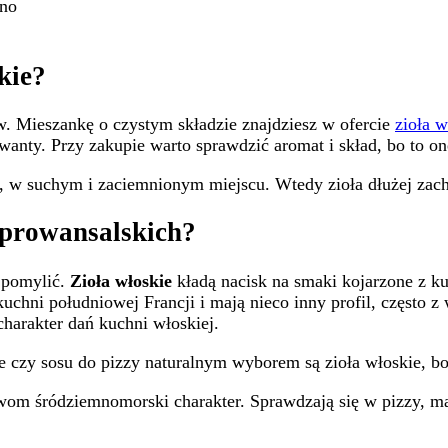
mno
kie?
. Mieszankę o czystym składzie znajdziesz w ofercie
zioła w
wanty. Przy zakupie warto sprawdzić aromat i skład, bo to o
w suchym i zaciemnionym miejscu. Wtedy zioła dłużej zachow
ł prowansalskich?
 pomylić.
Zioła włoskie
kładą nacisk na smaki kojarzone z kuc
chni południowej Francji i mają nieco inny profil, często z
charakter dań kuchni włoskiej.
e czy sosu do pizzy naturalnym wyborem są zioła włoskie, b
wom śródziemnomorski charakter. Sprawdzają się w pizzy, mak