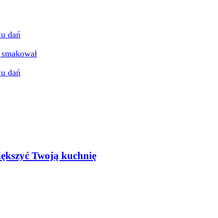
by smakował
iększyć Twoją kuchnię