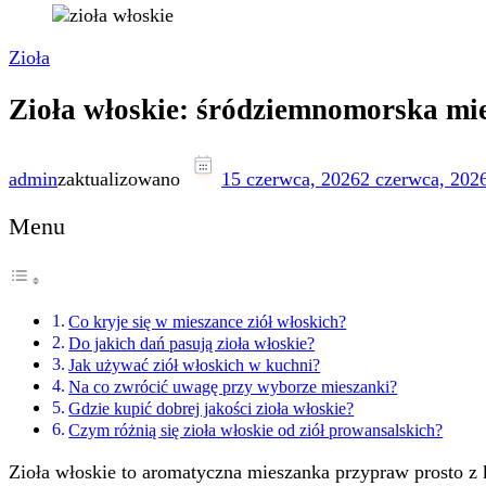
Zioła
Zioła włoskie: śródziemnomorska mi
admin
zaktualizowano
15 czerwca, 2026
2 czerwca, 202
Menu
Co kryje się w mieszance ziół włoskich?
Do jakich dań pasują zioła włoskie?
Jak używać ziół włoskich w kuchni?
Na co zwrócić uwagę przy wyborze mieszanki?
Gdzie kupić dobrej jakości zioła włoskie?
Czym różnią się zioła włoskie od ziół prowansalskich?
Zioła włoskie to aromatyczna mieszanka przypraw prosto z