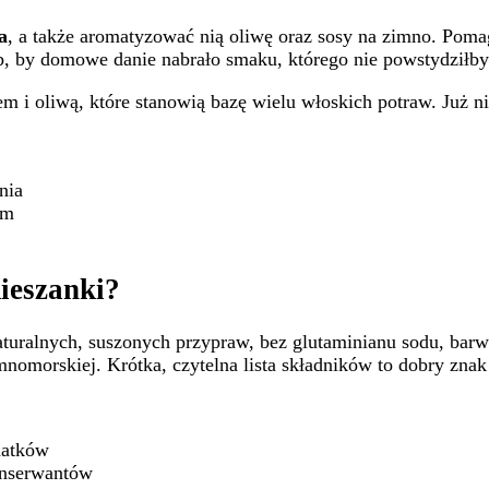
a
, a także aromatyzować nią oliwę oraz sosy na zimno. Pomag
ób, by domowe danie nabrało smaku, którego nie powstydziłby 
m i oliwą, które stanowią bazę wielu włoskich potraw. Już n
nia
em
ieszanki?
naturalnych, suszonych przypraw, bez glutaminianu sodu, bar
mnomorskiej. Krótka, czytelna lista składników to dobry znak
datków
onserwantów